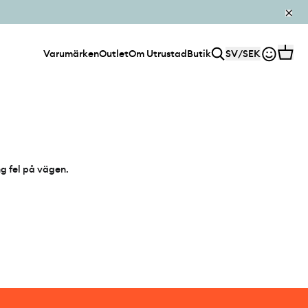
Varumärken
Outlet
Om Utrustad
Butik
SV
/
SEK
ng fel på vägen.