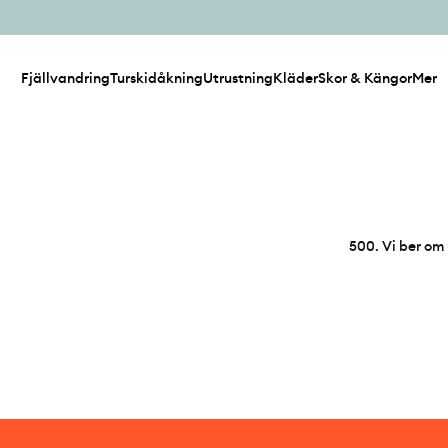
Fjällvandring
Turskidåkning
Utrustning
Kläder
Skor & Kängor
Mer
500
.
Vi ber om 