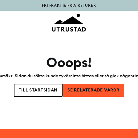
FRI FRAKT & FRIA RETURER
PÅFYLLT I OUTLET
Ooops!
ursäkt. Sidan du sökte kunde tyvärr inte hittas eller så gick någonti
TILL STARTSIDAN
SE RELATERADE VAR0R