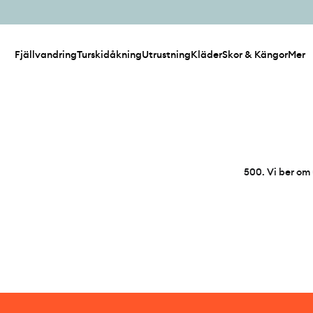
Fjällvandring
Turskidåkning
Utrustning
Kläder
Skor & Kängor
Mer
500
.
Vi ber om 