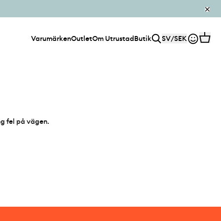
Varumärken
Outlet
Om Utrustad
Butik
SV
/
SEK
ng fel på vägen.