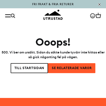
FRI FRAKT & FRIA RETURER
PÅFYLLT I OUTLET
Ooops!
500
.
Vi ber om ursäkt. Sidan du sökte kunde tyvärr inte hittas eller
så gick någonting fel på vägen.
TILL STARTSIDAN
SE RELATERADE VAR0R