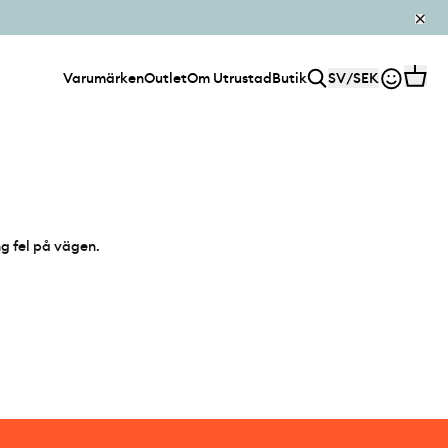
Varumärken
Outlet
Om Utrustad
Butik
SV
/
SEK
ng fel på vägen.