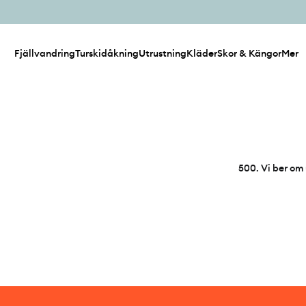
Fjällvandring
Turskidåkning
Utrustning
Kläder
Skor & Kängor
Mer
500
.
Vi ber om 