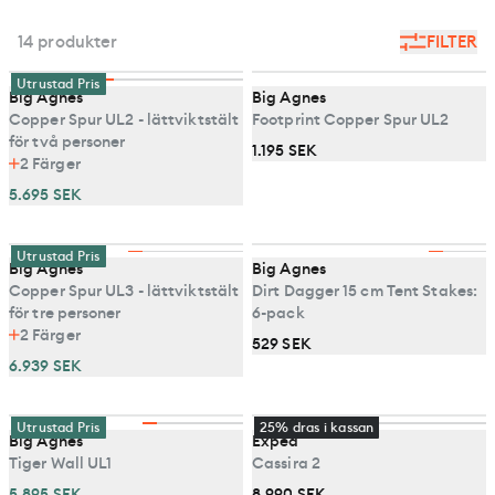
alternativ som passar dina krav. Vi har kupoltält som är
hållbarhet och komfort, oavsett om du campar på
designade för att klara olika väderförhållanden, inklusive
sommaren eller vintern. Välkommen att utrusta dig med
14 produkter
FILTER
vintertältning.
kupoltält från Utrustad.se och gör dina
utomhusupplevelser ännu bättre!
Utrustad Pris
Big Agnes
Big Agnes
Copper Spur UL2 - lättviktstält
Footprint Copper Spur UL2
för två personer
1.195 SEK
2
Färger
5.695 SEK
Utrustad Pris
Big Agnes
Big Agnes
Copper Spur UL3 - lättviktstält
Dirt Dagger 15 cm Tent Stakes:
för tre personer
6-pack
2
Färger
529 SEK
6.939 SEK
Utrustad Pris
25% dras i kassan
Big Agnes
Exped
Tiger Wall UL1
Cassira 2
5.895 SEK
8.990 SEK