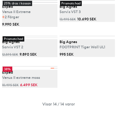
25% dras i kassan
Prismatchad
Exped
Big Agnes
Venus II Extreme
Sarvis VST 3
2
Färger
10.690 SEK
13.495 SEK
9.990 SEK
Prismatchad
Big Agnes
Big Agnes
Sarvis VST 2
FOOTPRINT Tiger Wall UL1
9.890 SEK
995 SEK
12.595 SEK
38%
Exped
Venus II extreme moss
6.499 SEK
10.495 SEK
Visar 14 / 14 varor