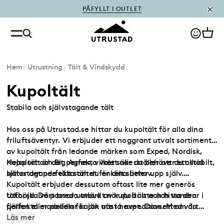
PÅFYLLT I OUTLET
Hem
/
Utrustning
/
Tält & Vindskydd
Kupoltält
Stabila och självstagande tält
Hos oss på Utrustad.se hittar du kupoltält för alla dina
friluftsäventyr. Vi erbjuder ett noggrant utvalt sortiment
av kupoltält från ledande märken som Exped, Nordisk,
Helsport och Big Agnes, vilket säkerställer att du alltid
Kupoltält är det perfekta valet när du behöver ett stabilt,
hittar det perfekta tältet för dina behov.
självstagande tält som du enkelt sätter upp själv.
Kupoltält erbjuder dessutom oftast lite mer generös
takhöjd. De passar utmärkt när du är ute och vandrar i
Utforska vårt breda utbud av kupoltält och hitta den
fjällen eller paddlar kajak ute i havet. Oavsett om du
perfekta modellen för din nästa expedition. Med vårt
behöver ett tält för tre- eller fyra säsongsbruk, har vi
sortiment kan du vara säker på att du får högsta kvalitet,
Läs mer