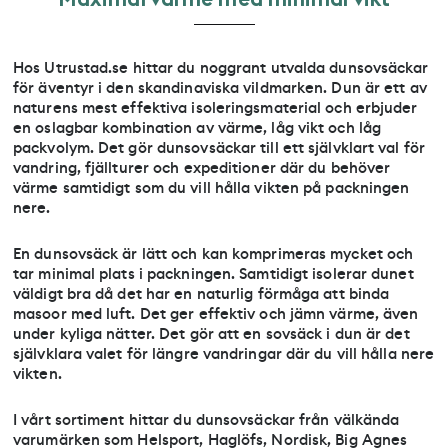
Hos Utrustad.se hittar du noggrant utvalda dunsovsäckar
för äventyr i den skandinaviska vildmarken. Dun är ett av
naturens mest effektiva isoleringsmaterial och erbjuder
en oslagbar kombination av värme, låg vikt och låg
packvolym. Det gör dunsovsäckar till ett självklart val för
vandring, fjällturer och expeditioner där du behöver
värme samtidigt som du vill hålla vikten på packningen
nere.
En dunsovsäck är lätt och kan komprimeras mycket och
tar minimal plats i packningen. Samtidigt isolerar dunet
väldigt bra då det har en naturlig förmåga att binda
masoor med luft. Det ger effektiv och jämn värme, även
under kyliga nätter. Det gör att en sovsäck i dun är det
självklara valet för längre vandringar där du vill hålla nere
vikten.
I vårt sortiment hittar du dunsovsäckar från välkända
varumärken som Helsport, Haglöfs, Nordisk, Big Agnes