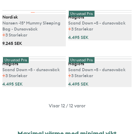
Utrustad Pris
Nordisk
Haglöfs
Nansen -15° Mummy Sleeping
Scand Down +5 - dunsovsäck
Bag - Dunsovsäck
3
Storlekar
3
Storlekar
4.495 SEK
9.245 SEK
Utrustad Pris
Utrustad Pris
Haglöfs
Haglöfs
Scand Down +5 - dunsovsäck
Scand Down +5 - dunsovsäck
3
Storlekar
3
Storlekar
4.495 SEK
4.495 SEK
Visar 12 / 12 varor
M
a
x
i
m
a
l
v
ä
r
m
e
m
e
d
m
i
n
i
m
a
l
v
i
k
t