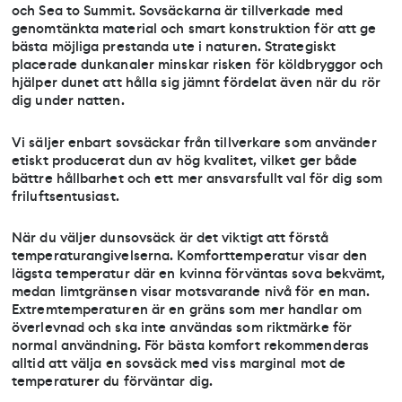
och Sea to Summit. Sovsäckarna är tillverkade med
genomtänkta material och smart konstruktion för att ge
bästa möjliga prestanda ute i naturen. Strategiskt
placerade dunkanaler minskar risken för köldbryggor och
hjälper dunet att hålla sig jämnt fördelat även när du rör
dig under natten.
Vi säljer enbart sovsäckar från tillverkare som använder
etiskt producerat dun av hög kvalitet, vilket ger både
bättre hållbarhet och ett mer ansvarsfullt val för dig som
friluftsentusiast.
När du väljer dunsovsäck är det viktigt att förstå
temperaturangivelserna. Komforttemperatur visar den
lägsta temperatur där en kvinna förväntas sova bekvämt,
medan limtgränsen visar motsvarande nivå för en man.
Extremtemperaturen är en gräns som mer handlar om
överlevnad och ska inte användas som riktmärke för
normal användning. För bästa komfort rekommenderas
alltid att välja en sovsäck med viss marginal mot de
temperaturer du förväntar dig.