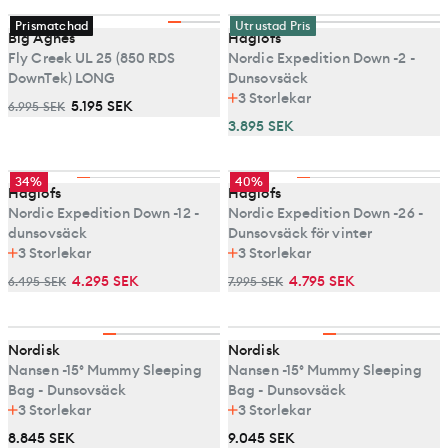
Prismatchad
Utrustad Pris
Big Agnes
Haglöfs
Fly Creek UL 25 (850 RDS
Nordic Expedition Down -2 -
DownTek) LONG
Dunsovsäck
3
Storlekar
5.195 SEK
6.995 SEK
3.895 SEK
34%
40%
Haglöfs
Haglöfs
Nordic Expedition Down -12 -
Nordic Expedition Down -26 -
dunsovsäck
Dunsovsäck för vinter
3
Storlekar
3
Storlekar
4.295 SEK
4.795 SEK
6.495 SEK
7.995 SEK
Nordisk
Nordisk
Nansen -15° Mummy Sleeping
Nansen -15° Mummy Sleeping
Bag - Dunsovsäck
Bag - Dunsovsäck
3
Storlekar
3
Storlekar
8.845 SEK
9.045 SEK