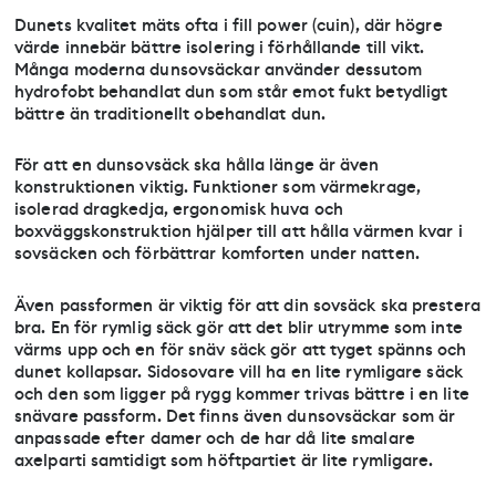
Dunets kvalitet mäts ofta i fill power (cuin), där högre
värde innebär bättre isolering i förhållande till vikt.
Många moderna dunsovsäckar använder dessutom
hydrofobt behandlat dun som står emot fukt betydligt
bättre än traditionellt obehandlat dun.
För att en dunsovsäck ska hålla länge är även
konstruktionen viktig. Funktioner som värmekrage,
isolerad dragkedja, ergonomisk huva och
boxväggskonstruktion hjälper till att hålla värmen kvar i
sovsäcken och förbättrar komforten under natten.
Även passformen är viktig för att din sovsäck ska prestera
bra. En för rymlig säck gör att det blir utrymme som inte
värms upp och en för snäv säck gör att tyget spänns och
dunet kollapsar. Sidosovare vill ha en lite rymligare säck
och den som ligger på rygg kommer trivas bättre i en lite
snävare passform. Det finns även dunsovsäckar som är
anpassade efter damer och de har då lite smalare
axelparti samtidigt som höftpartiet är lite rymligare.