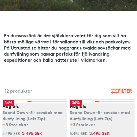
En dunsovsäck är det självklara valet för dig som vill ha
bästa möjliga värme i förhållande till vikt och packvolym.
På Utrustad.se hittar du noggrant utvalda sovsäckar med
dunfyllning som passar perfekt för fjällvandring,
expeditioner och kalla nätter ute i vildmarken.
12 produkter
FILTER
36%
36%
Haglöfs
Haglöfs
Scand Down -5 - sovsäck med
Scand Down -5 - sovsäck med
dunfyllning (Left Zip)
dunfyllning (Left Zip)
3
Storlekar
3
Storlekar
3.495 SEK
3.495 SEK
5.495 SEK
5.495 SEK