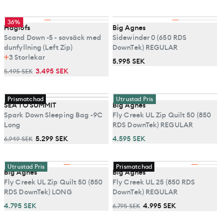
36%
Haglöfs
Big Agnes
Scand Down -5 - sovsäck med
Sidewinder 0 (650 RDS
dunfyllning (Left Zip)
DownTek) REGULAR
3
Storlekar
5.995 SEK
3.495 SEK
5.495 SEK
Prismatchad
Utrustad Pris
SEA TO SUMMIT
Big Agnes
Spark Down Sleeping Bag -9C
Fly Creek UL Zip Quilt 50 (850
Long
RDS DownTek) REGULAR
5.299 SEK
4.595 SEK
6.949 SEK
Utrustad Pris
Prismatchad
Big Agnes
Big Agnes
Fly Creek UL Zip Quilt 50 (850
Fly Creek UL 25 (850 RDS
RDS DownTek) LONG
DownTek) REGULAR
4.795 SEK
4.995 SEK
6.795 SEK