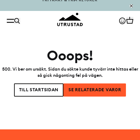
PÅFYLLT I OUTLET
Ooops!
500
.
Vi ber om ursäkt. Sidan du sökte kunde tyvärr inte hittas eller
så gick någonting fel på vägen.
TILL STARTSIDAN
SE RELATERADE VAR0R