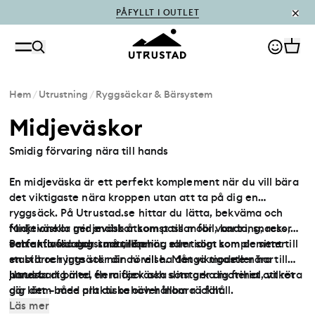
PÅFYLLT I OUTLET
Hem
/
Utrustning
/
Ryggsäckar & Bärsystem
Midjeväskor
Smidig förvaring nära till hands
En midjeväska är ett perfekt komplement när du vill bära
det viktigaste nära kroppen utan att ta på dig en
ryggsäck. På Utrustad.se hittar du lätta, bekväma och
funktionella midjeväskor som passar för vandring, resor
Midjeväskor ger snabb åtkomst till mobil, karta, snacks,
och aktiva dagar i naturen.
vattenflaska och små tillbehör, samtidigt som de sitter
Perfekta för dagsturer, löpning eller som komplement till
stabilt och inte stör din rörelse. Många modeller har
en större ryggsäck när du vill ha det viktigaste nära till
justerbart bälte, flera fack och slitstarka material, vilket
hands.
Utrusta dig med en midjeväska som ger dig frihet att röra
gör dem både praktiska och hållbara i fält.
dig lätt – med allt du behöver inom räckhåll.
Läs mer