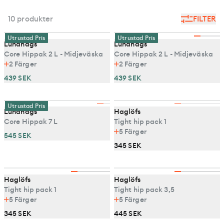
10 produkter
FILTER
Utrustad Pris
Utrustad Pris
Lundhags
Lundhags
Core Hippak 2 L - Midjeväska
Core Hippak 2 L - Midjeväska
2
Färger
2
Färger
439 SEK
439 SEK
Utrustad Pris
Lundhags
Haglöfs
Core Hippak 7 L
Tight hip pack 1
5
Färger
545 SEK
345 SEK
Haglöfs
Haglöfs
Tight hip pack 1
Tight hip pack 3,5
5
Färger
5
Färger
345 SEK
445 SEK