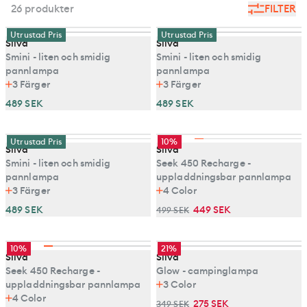
26 produkter
FILTER
Utrustad Pris
Utrustad Pris
Silva
Silva
Smini - liten och smidig
Smini - liten och smidig
pannlampa
pannlampa
3
Färger
3
Färger
489 SEK
489 SEK
Utrustad Pris
10%
Silva
Silva
Smini - liten och smidig
Seek 450 Recharge -
pannlampa
uppladdningsbar pannlampa
3
Färger
4
Color
489 SEK
449 SEK
499 SEK
10%
21%
Silva
Silva
Seek 450 Recharge -
Glow - campinglampa
uppladdningsbar pannlampa
3
Color
4
Color
275 SEK
349 SEK