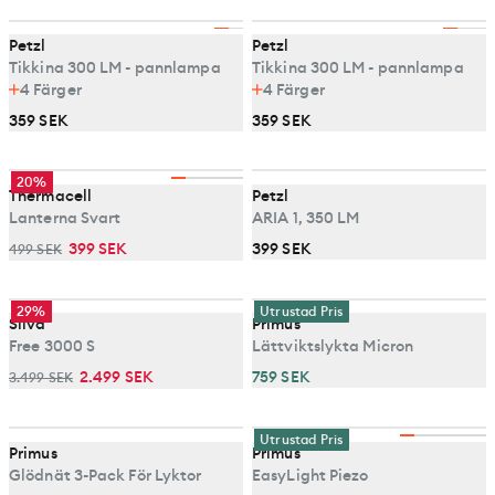
Petzl
Petzl
Tikkina 300 LM - pannlampa
Tikkina 300 LM - pannlampa
4
Färger
4
Färger
359 SEK
359 SEK
20%
Thermacell
Petzl
Lanterna Svart
ARIA 1, 350 LM
399 SEK
399 SEK
499 SEK
29%
Utrustad Pris
Silva
Primus
Free 3000 S
Lättviktslykta Micron
2.499 SEK
759 SEK
3.499 SEK
Utrustad Pris
Primus
Primus
Glödnät 3-Pack För Lyktor
EasyLight Piezo