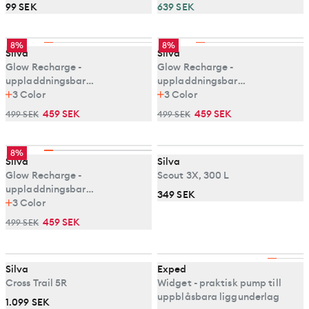
99 SEK
639 SEK
8%
8%
Silva
Silva
Glow Recharge -
Glow Recharge -
uppladdningsbar
uppladdningsbar
campinglampa
3
Color
campinglampa
3
Color
459 SEK
459 SEK
499 SEK
499 SEK
8%
Silva
Silva
Glow Recharge -
Scout 3X, 300 L
uppladdningsbar
349 SEK
campinglampa
3
Color
459 SEK
499 SEK
Silva
Exped
Cross Trail 5R
Widget - praktisk pump till
uppblåsbara liggunderlag
1.099 SEK