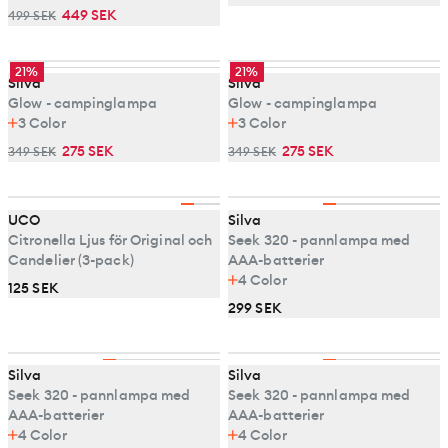
449 SEK
499 SEK
21%
21%
Silva
Silva
Glow - campinglampa
Glow - campinglampa
3
Color
3
Color
275 SEK
275 SEK
349 SEK
349 SEK
UCO
Silva
Citronella Ljus för Original och
Seek 320 - pannlampa med
Candelier (3-pack)
AAA-batterier
4
Color
125 SEK
299 SEK
Silva
Silva
Seek 320 - pannlampa med
Seek 320 - pannlampa med
AAA-batterier
AAA-batterier
4
Color
4
Color