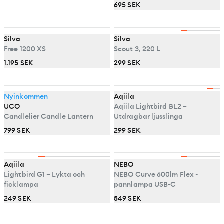
695 SEK
Silva
Silva
Free 1200 XS
Scout 3, 220 L
1.195 SEK
299 SEK
Nyinkommen
Aqiila
UCO
Aqiila Lightbird BL2 –
Candlelier Candle Lantern
Utdragbar ljusslinga
799 SEK
299 SEK
Aqiila
NEBO
Lightbird G1 – Lykta och
NEBO Curve 600lm Flex -
ficklampa
pannlampa USB-C
249 SEK
549 SEK