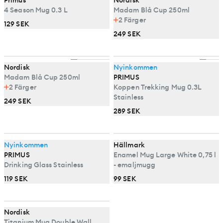
4 Season Mug 0.3 L
Madam Blå Cup 250ml
2
Färger
129 SEK
249 SEK
Nordisk
Nyinkommen
Madam Blå Cup 250ml
PRIMUS
2
Färger
Koppen Trekking Mug 0.3L
Stainless
249 SEK
289 SEK
Nyinkommen
Hällmark
PRIMUS
Enamel Mug Large White 0,75 l
Drinking Glass Stainless
- emaljmugg
119 SEK
99 SEK
Nordisk
Titanium Mug Double Wall