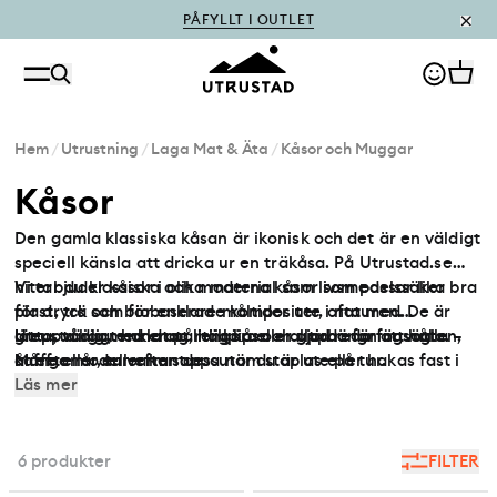
PÅFYLLT I OUTLET
Hem
/
Utrustning
/
Laga Mat & Äta
/
Kåsor och Muggar
Kåsor
Den gamla klassiska kåsan är ikonisk och det är en väldigt
speciell känsla att dricka ur en träkåsa. På Utrustad.se
hittar du klassiska och moderna kåsor som passar lika bra
Vi erbjuder kåsor i olika material som livsmedelssäker
för dryck som för enklare måltider ute i naturen. De är
plast, trä och biobaserade kompositer, ofta med
lätta, tåliga, enkla att rengöra och gjorda för att hålla –
greppvänligt handtag, hällpip eller upphängningsögla.
Utrusta dig med en pålitlig kåsa – alltid redo för vatten,
år efter år, tur efter tur.
Många modeller kan dessutom staplas eller hakas fast i
kaffe eller en varm soppa när du är ute på tur.
ryggsäcken för smidig transport.
Läs mer
6 produkter
FILTER