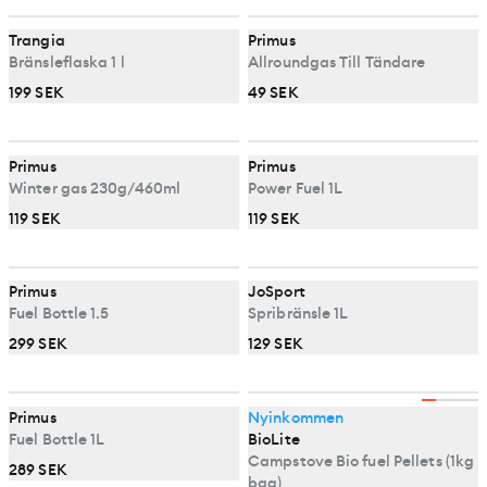
Trangia
Primus
Bränsleflaska 1 l
Allroundgas Till Tändare
199 SEK
49 SEK
Primus
Primus
Winter gas 230g/460ml
Power Fuel 1L
119 SEK
119 SEK
Primus
JoSport
Fuel Bottle 1.5
Spribränsle 1L
299 SEK
129 SEK
Primus
Nyinkommen
Fuel Bottle 1L
BioLite
Campstove Bio fuel Pellets (1kg
289 SEK
bag)