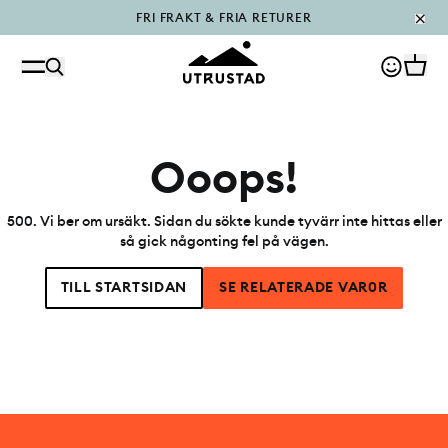
FRI FRAKT & FRIA RETURER
PÅFYLLT I OUTLET
Ooops!
500
.
Vi ber om ursäkt. Sidan du sökte kunde tyvärr inte hittas eller
så gick någonting fel på vägen.
TILL STARTSIDAN
SE RELATERADE VAR0R