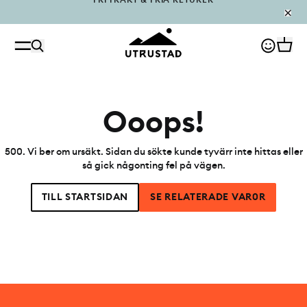
PÅFYLLT I OUTLET
Ooops!
500
.
Vi ber om ursäkt. Sidan du sökte kunde tyvärr inte hittas eller
så gick någonting fel på vägen.
TILL STARTSIDAN
SE RELATERADE VAR0R