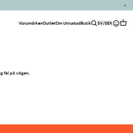
Varumärken
Outlet
Om Utrustad
Butik
SV
/
SEK
ng fel på vägen.