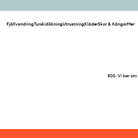
Fjällvandring
Turskidåkning
Utrustning
Kläder
Skor & Kängor
Mer
500
.
Vi ber om 