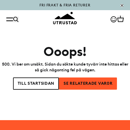
FRI FRAKT & FRIA RETURER
PÅFYLLT I OUTLET
Ooops!
500
.
Vi ber om ursäkt. Sidan du sökte kunde tyvärr inte hittas eller
så gick någonting fel på vägen.
TILL STARTSIDAN
SE RELATERADE VAR0R