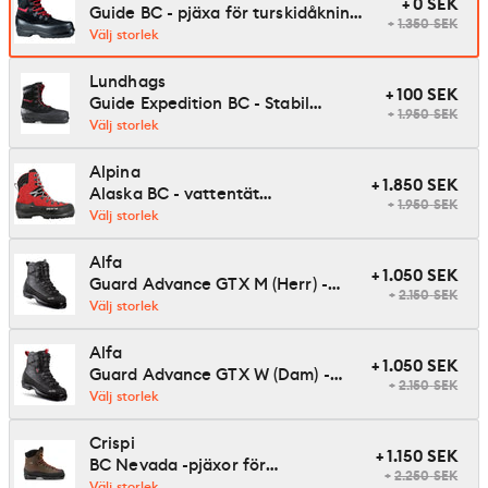
+
0
SEK
Guide BC - pjäxa för turskidåkning
+
1.350
SEK
avsedd för BC-bindning
Välj storlek
Lundhags
+
100
SEK
Guide Expedition BC - Stabil
+
1.950
SEK
Touringkänga för Rottefella NNN
Välj storlek
BC
Alpina
+
1.850
SEK
Alaska BC - vattentät
+
1.950
SEK
turskidpjäxa för NNN BC-
Välj storlek
bindning
Alfa
+
1.050
SEK
Guard Advance GTX M (Herr) -
+
2.150
SEK
pjäxa för turskidåkning för BC-
Välj storlek
bindning
Alfa
+
1.050
SEK
Guard Advance GTX W (Dam) -
+
2.150
SEK
pjäxa för turskidåkning för BC-
Välj storlek
bindning
Crispi
+
1.150
SEK
BC Nevada -pjäxor för
+
2.250
SEK
turskidåkning med BC-bindning
Välj storlek