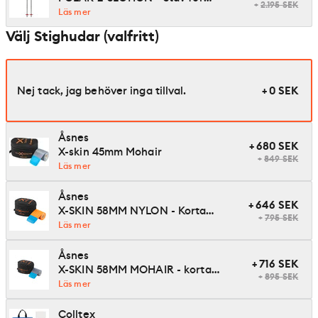
+
2.195
SEK
turskidåkning
Läs mer
Välj Stighudar (valfritt)
Nej tack, jag behöver inga tillval.
+ 0
SEK
Åsnes
+
680
SEK
X-skin 45mm Mohair
+
849
SEK
Läs mer
Åsnes
+
646
SEK
X-SKIN 58MM NYLON - Korta
+
795
SEK
stighudar till turskidor
Läs mer
Åsnes
+
716
SEK
X-SKIN 58MM MOHAIR - korta
+
895
SEK
stighudar för turskidor
Läs mer
Colltex