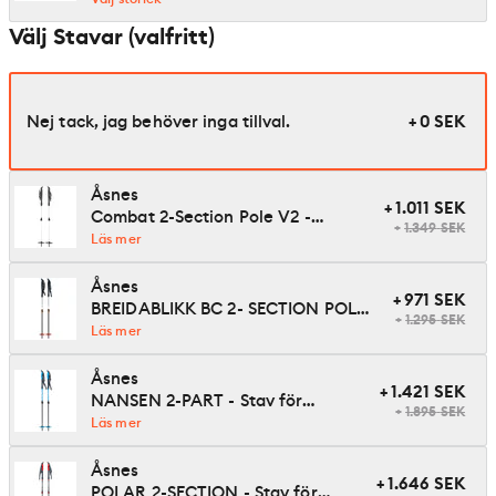
Välj Stavar (valfritt)
Nej tack, jag behöver inga tillval.
+ 0
SEK
Åsnes
+
1.011
SEK
Combat 2-Section Pole V2 -
+
1.349
SEK
Teleskopisk turskidstav med rejäl
Läs mer
truga för lös snö
Åsnes
+
971
SEK
BREIDABLIKK BC 2- SECTION POLE
+
1.295
SEK
- Stav för turskidåkning
Läs mer
Åsnes
+
1.421
SEK
NANSEN 2-PART - Stav för
+
1.895
SEK
turskidåkning
Läs mer
Åsnes
+
1.646
SEK
POLAR 2-SECTION - Stav för