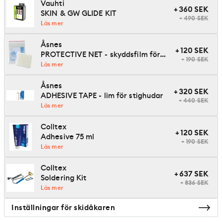
Vauhti
+
360
SEK
SKIN & GW GLIDE KIT
+
490
SEK
Läs mer
Åsnes
+
120
SEK
PROTECTIVE NET - skyddsfilm för
+
190
SEK
stighudar
Läs mer
Åsnes
+
320
SEK
ADHESIVE TAPE - lim för stighudar
+
440
SEK
Läs mer
Colltex
+
120
SEK
Adhesive 75 ml
+
190
SEK
Läs mer
Colltex
+
637
SEK
Soldering Kit
+
836
SEK
Läs mer
Inställningar för skidåkaren