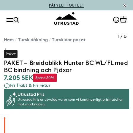
PÅFYLLT I OUTLET
1
/
5
Hem
/
Turskidåkning
/
Turskidor paket
Åsnes
Paket
PAKET – Breidablikk Hunter BC WL/FL med
BC bindning och Pjäxor
7.205 SEK
Spara 30%
Fri frakt & Fri retur
Utrustad Pris
Utrustad Pris är utvalda varor som vi kontinuerligt prismatchar
mot marknaden.