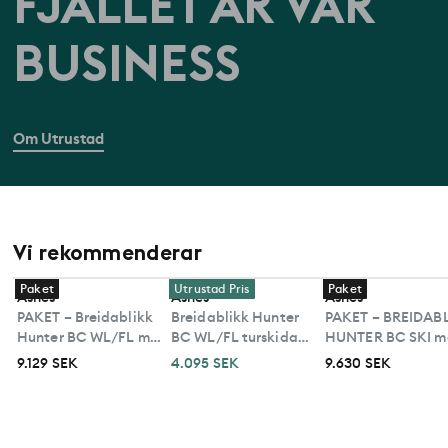
FJÄLLET ÄR VÅR
BUSINESS
Om Utrustad
Vi rekommenderar
Paket
Utrustad Pris
Paket
Åsnes
Åsnes
Åsnes
PAKET – Breidablikk
Breidablikk Hunter
PAKET – BREIDAB
Hunter BC WL/FL med
BC WL/FL turskida
HUNTER BC SKI m
Xplore-bindning och
utan stålkanter
Xplore-bindning o
9.129 SEK
4.095 SEK
9.630 SEK
Pjäxor
Pjäxor