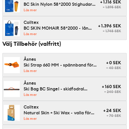
+
1.116
SEK
BC Skin Nylon 58*2000 Stighudar -
+
1.395
SEK
långa stighudar för turskidor
Läs mer
Colltex
+
1.396
SEK
BC SKIN MOHAIR 58*2000 - långa
+
1.745
SEK
stighudar för turskidor
Läs mer
Välj Tillbehör (valfritt)
Åsnes
+
0
SEK
Ski Strap 660 MM - spännband för
+
40
SEK
skidor
Läs mer
Åsnes
+
160
SEK
Ski Bag BC Singel - skidfodral
+
240
SEK
turskidor
Läs mer
Colltex
+
24
SEK
Natural Skin + Ski Wax - valla för
+
70
SEK
turskidor och stighudar
Läs mer