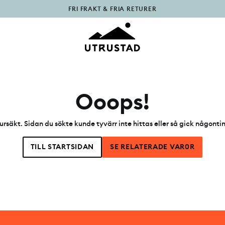
FRI FRAKT & FRIA RETURER
PÅFYLLT I OUTLET
Ooops!
ursäkt. Sidan du sökte kunde tyvärr inte hittas eller så gick någonti
TILL STARTSIDAN
SE RELATERADE VAR0R