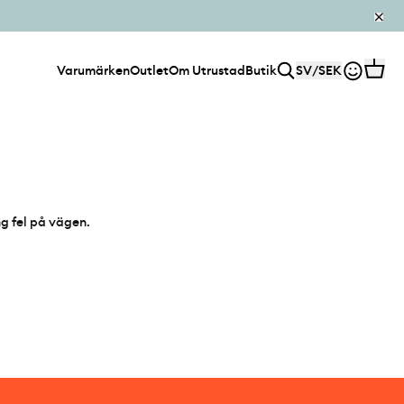
Varumärken
Outlet
Om Utrustad
Butik
SV
/
SEK
ng fel på vägen.