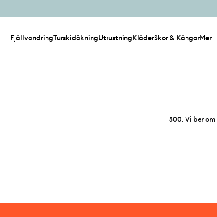
Fjällvandring
Turskidåkning
Utrustning
Kläder
Skor & Kängor
Mer
500
.
Vi ber om 