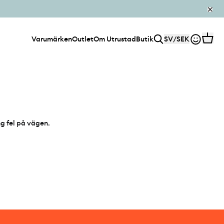
Varumärken
Outlet
Om Utrustad
Butik
SV
/
SEK
ng fel på vägen.