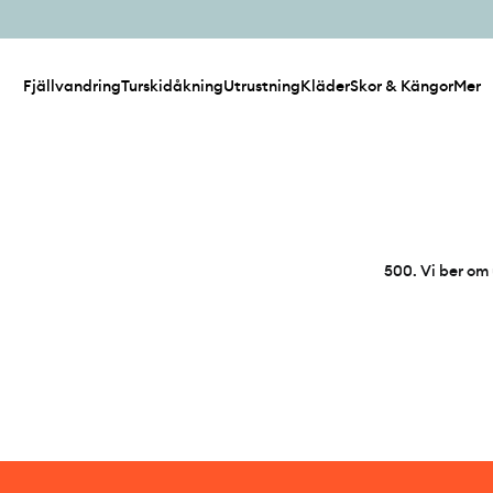
Fjällvandring
Turskidåkning
Utrustning
Kläder
Skor & Kängor
Mer
500
.
Vi ber om 