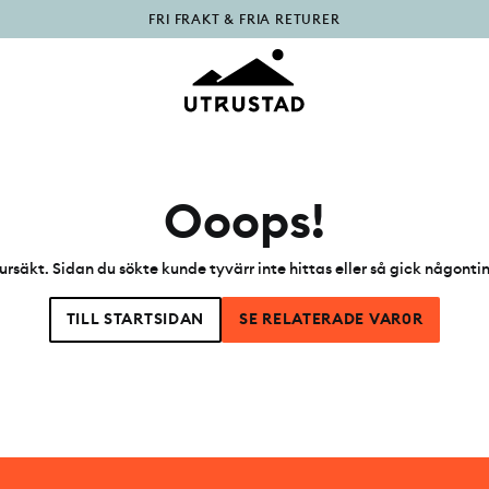
PÅFYLLT I OUTLET
Ooops!
ursäkt. Sidan du sökte kunde tyvärr inte hittas eller så gick någonti
TILL STARTSIDAN
SE RELATERADE VAR0R