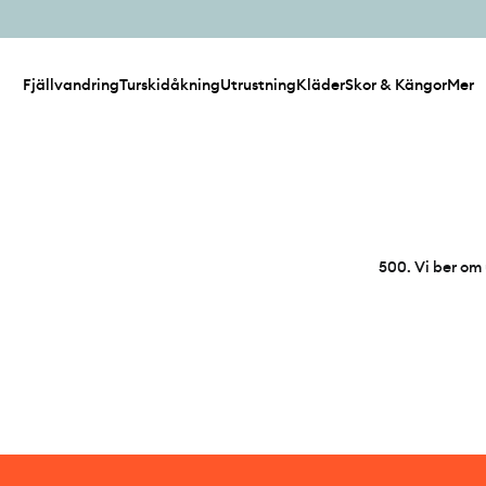
Fjällvandring
Turskidåkning
Utrustning
Kläder
Skor & Kängor
Mer
500
.
Vi ber om 