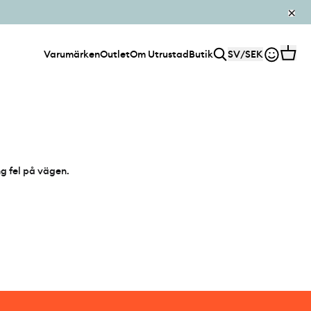
Varumärken
Outlet
Om Utrustad
Butik
SV
/
SEK
ng fel på vägen.