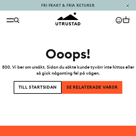
FRI FRAKT & FRIA RETURER
PÅFYLLT I OUTLET
Ooops!
500
.
Vi ber om ursäkt. Sidan du sökte kunde tyvärr inte hittas eller
så gick någonting fel på vägen.
TILL STARTSIDAN
SE RELATERADE VAR0R