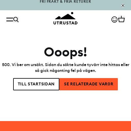
PÅFYLLT I OUTLET
Ooops!
500
.
Vi ber om ursäkt. Sidan du sökte kunde tyvärr inte hittas eller
så gick någonting fel på vägen.
TILL STARTSIDAN
SE RELATERADE VAR0R