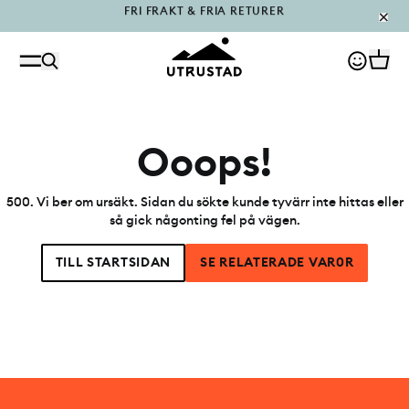
PÅFYLLT I OUTLET
Ooops!
500
.
Vi ber om ursäkt. Sidan du sökte kunde tyvärr inte hittas eller
så gick någonting fel på vägen.
TILL STARTSIDAN
SE RELATERADE VAR0R