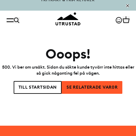
PÅFYLLT I OUTLET
Ooops!
500
.
Vi ber om ursäkt. Sidan du sökte kunde tyvärr inte hittas eller
så gick någonting fel på vägen.
TILL STARTSIDAN
SE RELATERADE VAR0R