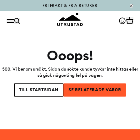
FRI FRAKT & FRIA RETURER
PÅFYLLT I OUTLET
Ooops!
500
.
Vi ber om ursäkt. Sidan du sökte kunde tyvärr inte hittas eller
så gick någonting fel på vägen.
TILL STARTSIDAN
SE RELATERADE VAR0R