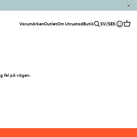
Varumärken
Outlet
Om Utrustad
Butik
SV
/
SEK
ng fel på vägen.