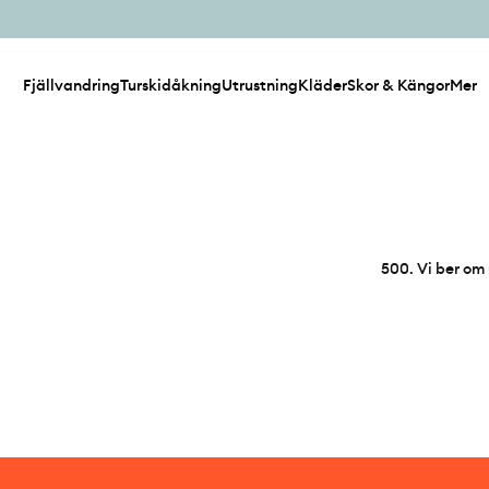
Fjällvandring
Turskidåkning
Utrustning
Kläder
Skor & Kängor
Mer
500
.
Vi ber om 