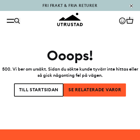
FRI FRAKT & FRIA RETURER
PÅFYLLT I OUTLET
Ooops!
500
.
Vi ber om ursäkt. Sidan du sökte kunde tyvärr inte hittas eller
så gick någonting fel på vägen.
TILL STARTSIDAN
SE RELATERADE VAR0R