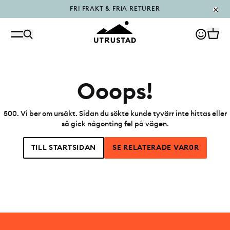
FRI FRAKT & FRIA RETURER
PÅFYLLT I OUTLET
Ooops!
500
.
Vi ber om ursäkt. Sidan du sökte kunde tyvärr inte hittas eller
så gick någonting fel på vägen.
TILL STARTSIDAN
SE RELATERADE VAR0R