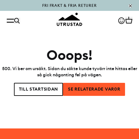
FRI FRAKT & FRIA RETURER
PÅFYLLT I OUTLET
Ooops!
500
.
Vi ber om ursäkt. Sidan du sökte kunde tyvärr inte hittas eller
så gick någonting fel på vägen.
TILL STARTSIDAN
SE RELATERADE VAR0R