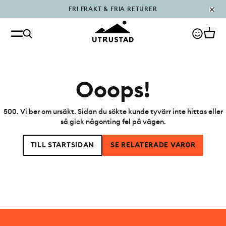
FRI FRAKT & FRIA RETURER
PÅFYLLT I OUTLET
Ooops!
500
.
Vi ber om ursäkt. Sidan du sökte kunde tyvärr inte hittas eller
så gick någonting fel på vägen.
TILL STARTSIDAN
SE RELATERADE VAR0R