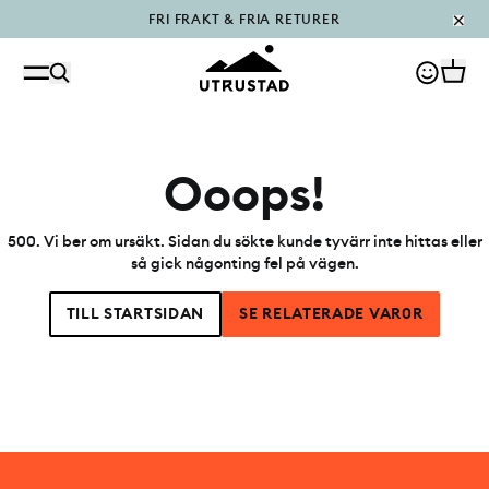
FRI FRAKT & FRIA RETURER
PÅFYLLT I OUTLET
Ooops!
500
.
Vi ber om ursäkt. Sidan du sökte kunde tyvärr inte hittas eller
så gick någonting fel på vägen.
TILL STARTSIDAN
SE RELATERADE VAR0R