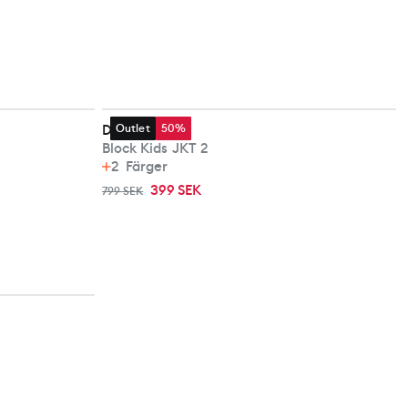
Didriksons
Outlet
50%
Block Kids JKT 2
2
Färger
399 SEK
799 SEK