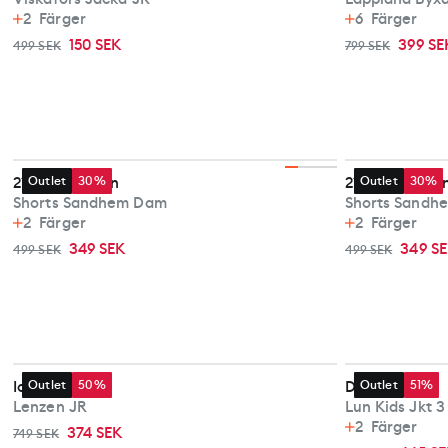
2
Färger
6
Färger
150 SEK
399 SE
499 SEK
799 SEK
2117 of Sweden
Outlet
30%
2117 of Swede
Outlet
30%
Shorts Sandhem Dam
Shorts Sandh
2
Färger
2
Färger
349 SEK
349 S
499 SEK
499 SEK
Icepeak
Outlet
50%
Didriksons
Outlet
51%
Lenzen JR
Lun Kids Jkt 3
2
Färger
374 SEK
749 SEK