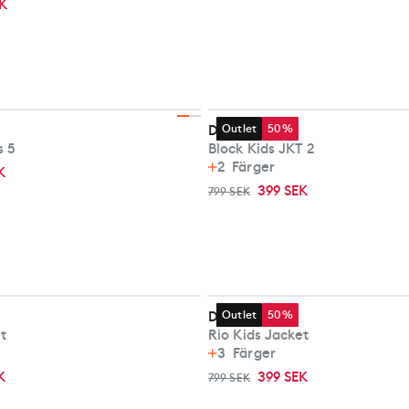
K
Didriksons
Outlet
50%
s 5
Block Kids JKT 2
2
Färger
K
399 SEK
799 SEK
Didriksons
Outlet
50%
t
Rio Kids Jacket
3
Färger
K
399 SEK
799 SEK