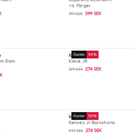
6
Färger
K
399 SEK
799 SEK
n
Icepeak
Outlet
54%
em Dam
Kleve JR
274 SEK
599 SEK
EK
Icepeak
Outlet
50%
Kenney Jr Barnshorts
274 SEK
549 SEK