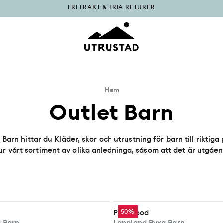
PÅFYLLT I OUTLET
Hem
Outlet Barn
 Barn hittar du Kläder, skor och utrustning för barn till riktiga
ur vårt sortiment av olika anledninga, såsom att det är utgåen
ller de samma fina kvalité och funktion som allt annat i vårt s
att fynda till barnen i vår Outlet!
Pinewood
50%
 Barn
Lappland Byxa Barn