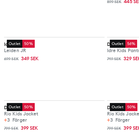
445 SE
899 SEK
Icepeak
Outlet
50%
Didriksons
Outlet
56%
Leiden JR
Idre Kids Pant
349 SEK
329 SE
699 SEK
749 SEK
Didriksons
Outlet
50%
Didriksons
Outlet
50%
Rio Kids Jacket
Rio Kids Jacke
3
Färger
3
Färger
399 SEK
399 SE
799 SEK
799 SEK