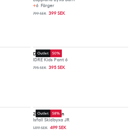
6
Färger
399 SEK
799 SEK
Didriksons
Outlet
50%
IDRE Kids Pant 6
395 SEK
795 SEK
2117 of Sweden
Outlet
58%
Isfall Skidbyxa JR
499 SEK
1.199 SEK