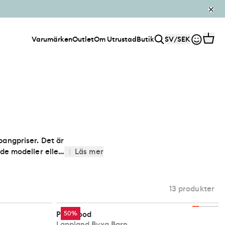
Varumärken
Outlet
Om Utrustad
Butik
SV
/
SEK
 pangpriser. Det är
de modeller eller
|
Läs mer
ortiment. Passa på
13 produkter
Pinewood
50%
Lappland Byxa Barn