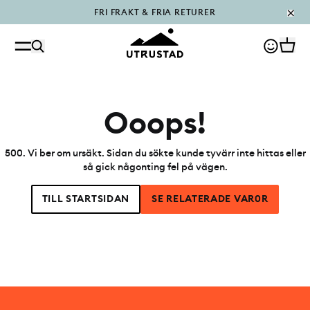
FRI FRAKT & FRIA RETURER
PÅFYLLT I OUTLET
Ooops!
500
.
Vi ber om ursäkt. Sidan du sökte kunde tyvärr inte hittas eller
så gick någonting fel på vägen.
TILL STARTSIDAN
SE RELATERADE VAR0R