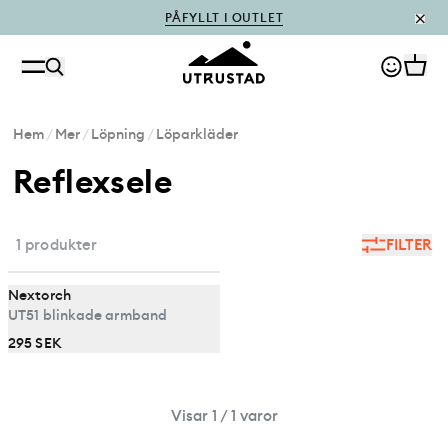
PÅFYLLT I OUTLET
Hem
/
Mer
/
Löpning
/
Löparkläder
Reflexsele
1 produkter
FILTER
Nextorch
UT51 blinkade armband
295 SEK
Visar 1 / 1 varor