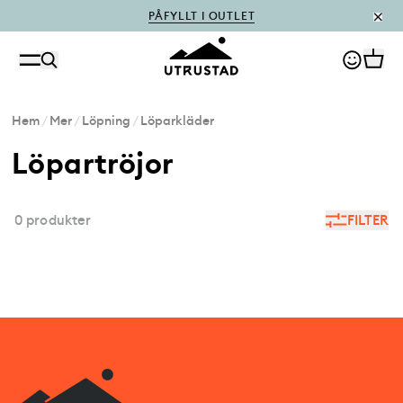
PÅFYLLT I OUTLET
Hem
/
Mer
/
Löpning
/
Löparkläder
Löpartröjor
0 produkter
FILTER