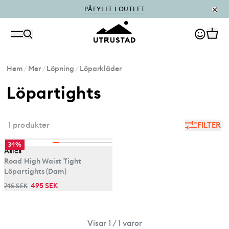
PÅFYLLT I OUTLET
Hem
/
Mer
/
Löpning
/
Löparkläder
Löpartights
1 produkter
FILTER
34%
Asics
Road High Waist Tight
Löpartights (Dam)
495 SEK
745 SEK
Visar 1 / 1 varor