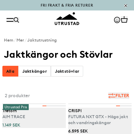
FRI FRAKT & FRIA RETURER
PÅFYLLT I OUTLET
Hem
/
Mer
/
Jaktutrustning
Jaktkängor och Stövlar
Alla
Jaktkängor
Jaktstövlar
2 produkter
FILTER
Utrustad Pris
Tretorn
CRISPI
AIM TRACE
FUTURA NXT GTX - Höga jakt
och vandringskängor
1.149 SEK
6.595 SEK