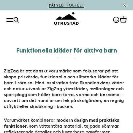
PÅFYLLT I OUTLET
Funktionella kläder för aktiva barn
ZigZag är ett danskt varumärke som fokuserar på att
skapa prisvärda, funktionella och slitstarka kläder för
barn i rörelse. Med inspiration från Skandinaviens väder
och natur utvecklar ZigZag ytterkläder, mellanlager och
sportplagg som håller barn torra, varma och bekväma –
oavsett om det handlar om lek på skolgården, en regnig
utflykt eller skidåkning i backen.
Varumärket kombinerar
modern design med praktiska
funktioner
, som vattentäta material, tejpade sömmar,
reflekterande detaljer och justerbara passformer.