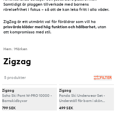
Samtidigt är plaggen tillverkade med barnens
rörelsefrihet i fokus – så att de kan leka fritt i alla väder.
ZigZag är ett utmärkt val för föräldrar som vill ha
prisvärda kläder med hög funktion och hållbarhet
, utan
att kompromissa med stil.
Hem
/
Märken
Zigzag
5 produkter
FILTER
Zigzag
Zigzag
Soho Ski Pant W-PRO 10000 -
Panda Ski Underwear Set -
Barnskidbyxor
Underställ för barn i skön
bambu
799 SEK
499 SEK