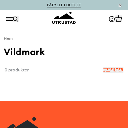
PÅFYLLT I OUTLET
Hem
Vildmark
0 produkter
FILTER