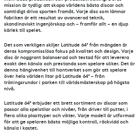
mission är tydlig: att skapa världens bästa discar och
samtidigt driva sporten framåt. Varje disc som lämnar
fabriken är ett resultat av avancerad teknik,
skandinaviskt ingenjörskap och – framför allt – en djup
kärlek till spelet.
Det som verkligen skiljer Latitude 64° från mängden är
deras kompromisslösa fokus på kvalitet och design. Varje
disc är noggrant balanserad och testad för att leverera
exakt den känsla och prestanda som spelare söker. Det är
denna hängivenhet till hantverket som gör att spelare
över hela världen litar på Latitude 64° – från
träningsrundor i parken till världsmästerskap på högsta
nivå.
Latitude 64° erbjuder ett brett sortiment av discar som
passar alla spelstilar och nivåer, från driver till putter, i
flera olika plasttyper och vikter. Varje modell är utformad
för att ge spelaren bästa möjliga kontroll, räckvidd och
känsla i kastet.