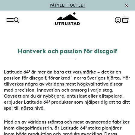
PÅFYLLT I OUTLET
Hantverk och passion för discgolf
Latitude 64° är mer än bara ett varumärke – det är en
passion för discgolf, förankrad i norra Sveriges hjärta. Här
tillverkas några av världens mest högkvalitativa discar
med precision, innovation och omsorg i varje steg.
Oavsett om du är nybörjare, entusiast eller elitspelare,
erbjuder Latitude 64° produkter som hjälper dig att ta ditt
spel till nästa nivå.
Med en av världens största och mest avancerade fabriker
inom discgolfindustrin, är Latitude 64° stolta pionjärer
inom både produktion och produktutveckling. Deras