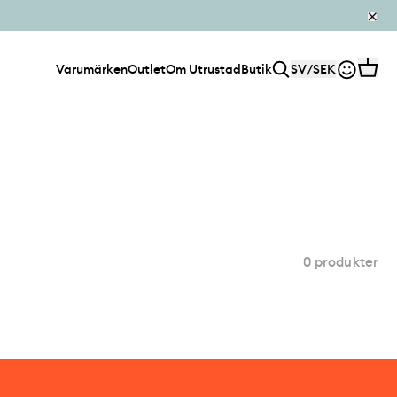
Varumärken
Outlet
Om Utrustad
Butik
SV
/
SEK
0 produkter