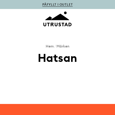
PÅFYLLT I OUTLET
Hem
/
Märken
Hatsan