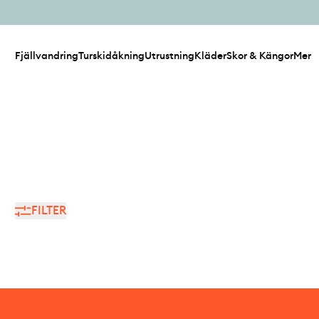
Fjällvandring
Turskidåkning
Utrustning
Kläder
Skor & Kängor
Mer
FILTER