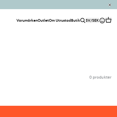
Varumärken
Outlet
Om Utrustad
Butik
SV
/
SEK
0 produkter