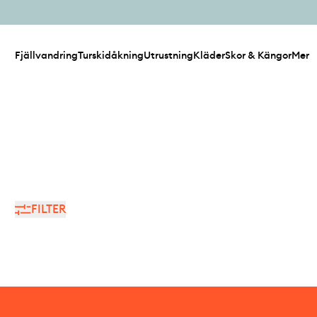
Fjällvandring
Turskidåkning
Utrustning
Kläder
Skor & Kängor
Mer
FILTER