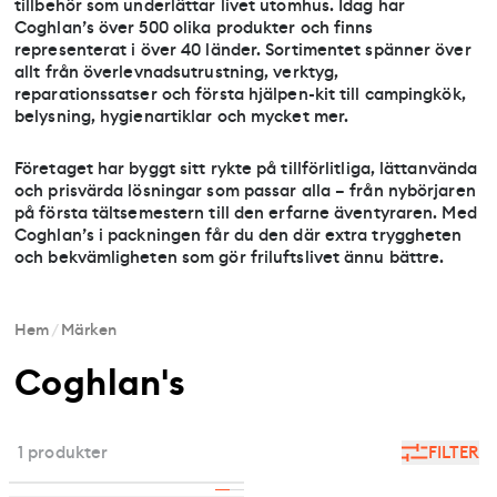
tillbehör som underlättar livet utomhus. Idag har
Coghlan’s över 500 olika produkter och finns
representerat i över 40 länder. Sortimentet spänner över
allt från överlevnadsutrustning, verktyg,
reparationssatser och första hjälpen-kit till campingkök,
belysning, hygienartiklar och mycket mer.
Företaget har byggt sitt rykte på tillförlitliga, lättanvända
och prisvärda lösningar som passar alla – från nybörjaren
på första tältsemestern till den erfarne äventyraren. Med
Coghlan’s i packningen får du den där extra tryggheten
och bekvämligheten som gör friluftslivet ännu bättre.
Hem
/
Märken
Coghlan's
1 produkter
FILTER