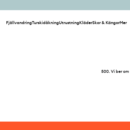
Fjällvandring
Turskidåkning
Utrustning
Kläder
Skor & Kängor
Mer
500
.
Vi ber om 