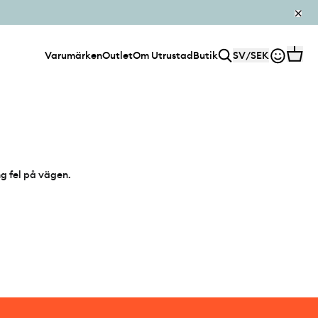
Varumärken
Outlet
Om Utrustad
Butik
SV
/
SEK
ng fel på vägen.