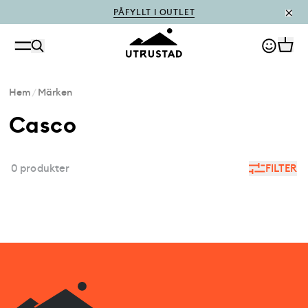
PÅFYLLT I OUTLET
Hem
/
Märken
Casco
0 produkter
FILTER