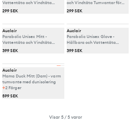
Vattentäta och Vindtäta
och Vindtäta Tumvantar för
Handskar för Juniorer
Barn
299 SEK
299 SEK
Auclair
Auclair
Parabolic Unisex Mitt -
Parabolic Unisex Glove -
Vattentäta och Vindtäta
Hållbara och Vattentäta
Vintervantar
Vinterhandskar
399 SEK
399 SEK
Auclair
Mama Duck Mitt (Dam) - varm
tumvante med dunisolering
2
Färger
599 SEK
Visar 5 / 5 varor