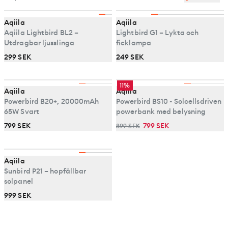
Aqiila
Aqiila
Aqiila Lightbird BL2 –
Lightbird G1 – Lykta och
Utdragbar ljusslinga
ficklampa
299 SEK
249 SEK
11%
Aqiila
Aqiila
Powerbird B20+, 20000mAh
Powerbird BS10 - Solcellsdriven
65W Svart
powerbank med belysning
799 SEK
799 SEK
899 SEK
Aqiila
Sunbird P21 – hopfällbar
solpanel
999 SEK