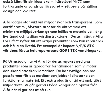
också känt för sin klassiska militärstövel M/77, som
fortfarande används av försvaret – ett bevis på hållbar
design och kvalitet.
Alfa lägger stor vikt vid miljöansvar och transparens. Som
certifierat miljöfyrtorn arbetar de aktivt med att
minimera miljöpåverkan genom hållbara materialval, lång
livslängd och tydliga vårdinstruktioner. Deras initiativ Alfa
For Life™ syftar till att skapa produkter som kan repareras
och hålla en livstid. Ett exempel är Impact A/P/S GTX –
världens första helt reparerbara GORE-TEX-vandringssko.
På Utrustad gillar vi Alfa för deras mycket gedigna
produkter som är gjorda för förhållanden som vi möter i
den skandinaviska vildmarken. De har rymliga och bra
passformer för oss nordbor och jobbar i slitstarka och
funktionella material. Ett extra plus är alltid ett ambitiöst
miljöarbete. Vi går gärna i både kängor och pjäxor från
Alfa när vi ger oss ut på tur.