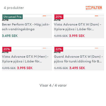
4 produkter
FILTER
Utrustad Pris
20%
Alfa
Alfa
Bever Perform GTX - Hög jakt-
Vista Advance GTX W (Dam) -
och vandringskänga
Xplore pjäxa i Läder för
turskidåkning,
3.495 SEK
3.995 SEK
4.995 SEK
20%
22%
Alfa
Alfa
Vista Advance GTX M (Herr) -
Guard Advance GTX W (Dam) -
Xplore pjäxa i Läder för
pjäxa för turskidåkning för BC-
turskidåkning,
bindning
3.995 SEK
3.495 SEK
4.995 SEK
4.495 SEK
Visar 4 / 4 varor