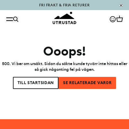
FRI FRAKT & FRIA RETURER
PÅFYLLT I OUTLET
Ooops!
500
.
Vi ber om ursäkt. Sidan du sökte kunde tyvärr inte hittas eller
så gick någonting fel på vägen.
TILL STARTSIDAN
SE RELATERADE VAR0R