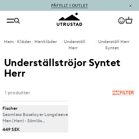
PÅFYLLT I OUTLET
Hem
/
Kläder
/
Herrkläder
/
Underställ
/
Underställ Herr
Herr
Syntet
Underställströjor Syntet
Herr
1 produkter
FILTER
Fischer
Seamless Baselayer Longsleeve
Men (Herr) - Sömlös
Underställströja för Optimal
449 SEK
Komfort